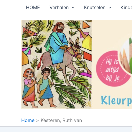
Ga
HOME
Verhalen
Knutselen
Kind
naar
de
inhoud
Home
Kesteren, Ruth van