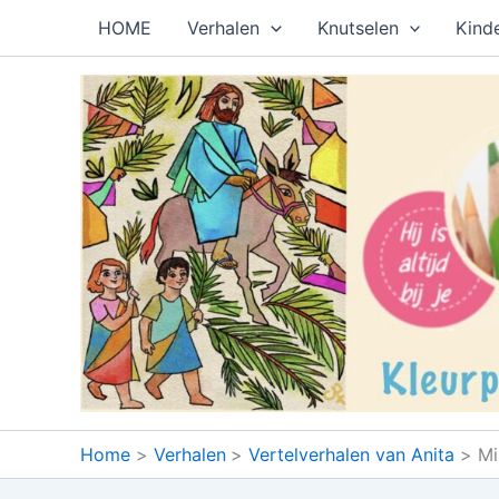
Ga
HOME
Verhalen
Knutselen
Kind
naar
de
inhoud
Home
Verhalen
Vertelverhalen van Anita
Mi