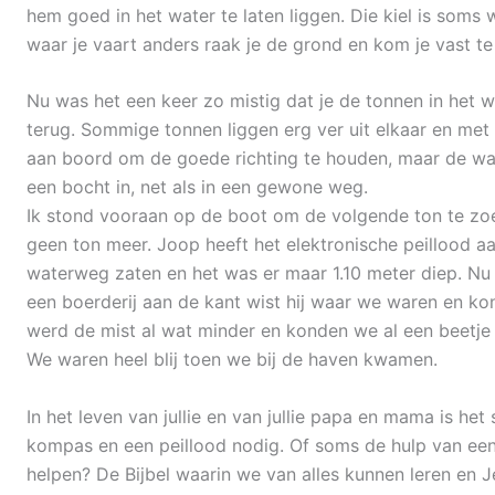
hem goed in het water te laten liggen. Die kiel is soms 
waar je vaart anders raak je de grond en kom je vast te 
Nu was het een keer zo mistig dat je de tonnen in het 
terug. Sommige tonnen liggen erg ver uit elkaar en met 
aan boord om de goede richting te houden, maar de wate
een bocht in, net als in een gewone weg.
Ik stond vooraan op de boot om de volgende ton te zoe
geen ton meer. Joop heeft het elektronische peillood a
waterweg zaten en het was er maar 1.10 meter diep. Nu
een boerderij aan de kant wist hij waar we waren en ko
werd de mist al wat minder en konden we al een beetje
We waren heel blij toen we bij de haven kwamen.
In het leven van jullie en van jullie papa en mama is h
kompas en een peillood nodig. Of soms de hulp van een 
helpen? De Bijbel waarin we van alles kunnen leren en Je