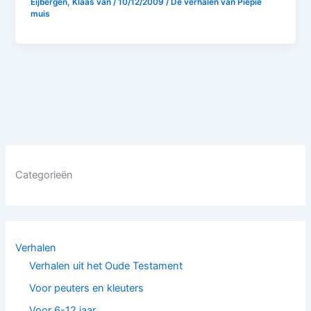
Eijbergen, Klaas van
/
10/12/2009
/
De verhalen van Piepie
muis
Categorieën
Verhalen
Verhalen uit het Oude Testament
Voor peuters en kleuters
Voor 6-12 jaar