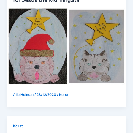
for Jesus the MorningStar
Alie Holman
/
23/12/2020
/
Kerst
Kerst