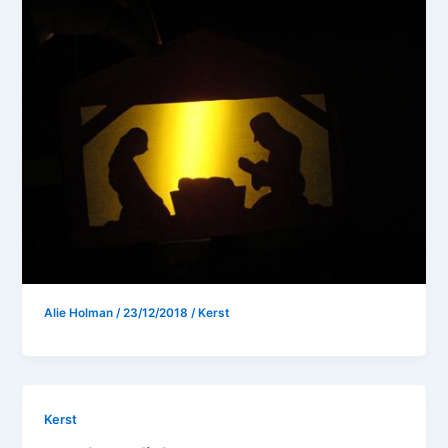
Alie Holman
/
23/12/2018
/
Kerst
Kerst