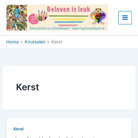
Ga
naar
de
inhoud
Home
Knutselen
Kerst
Kerst
Kerst