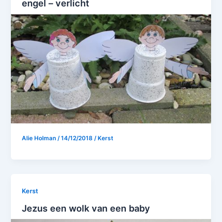
engel – verlicht
Alie Holman
/
14/12/2018
/
Kerst
Kerst
Jezus een wolk van een baby