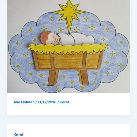
Alie Holman
/
11/12/2018
/
Kerst
Kerst