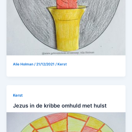
Alie Holman
/
21/12/2021
/
Kerst
Kerst
Jezus in de kribbe omhuld met hulst