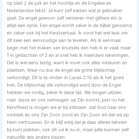
op blad 2 de jurk en het hoofdje en de Engelse en
Nederlandse tekst. Je kunt zelf kiezen wat je gebruiken
gaat. De engel gewoon zelf versieren met glitters etc is
altijd een optie. Een engel wordt vaker in de bijbel genoemd
en zeker ook bij het Kerstverhaal. Ik vond het wel leuk om
dit keer een eenvoudige aan te leveren. Als ik eenmaal
begin met het maken van knutsels dan heb ik er vaak maar
1 in gedachten of 2 en al snel heb ik meerdere tekeningen.
Dat is wel eens lastig, want ik moet ook alles inkleuren en
plaatsen. Maar nu dus de engel die grote blijdschap
verkondigt. Dit is te vinden in Lucas 2:10 als ik het goed
heb. De blijdschap die verkondigd werd door de Engel
hebben we nodig, zeker in deze tijd. We mogen uitzien
naar Jezus en ons verheugen op Zijn komst, juist nu het
Kerstfeest is mogen we er bij stilstaan dat God naar ons
omkeek en ons Zijn Zoon zond en Zijn Zoon wil dat wij op
Hem vertrouwen. En ik blijf erbij dat je daar allerlei teksten
bij kunt plakken, ook dit vul ik nu in, maar jullie kunnen zelf
natuurlijk iets anders kiezen.