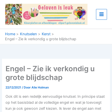
Ga
naar
de
inhoud
Home
Knutselen
Kerst
Engel – Zie ik verkondig u grote blijdschap
Engel – Zie ik verkondig u
grote blijdschap
22/12/2021
/ Door
Alie Holman
Ook dit is een redelijk eenvoudige knutsel. In principe staat
op het basisblad al de volledige engel en wat je toevoegt
kun je ook gewoon zelf kiezen. Ik lever de engel aan met