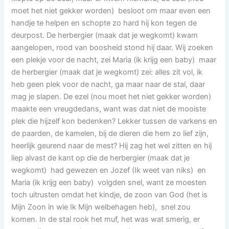
moet het niet gekker worden) besloot om maar even een
handje te helpen en schopte zo hard hij kon tegen de
deurpost. De herbergier (maak dat je wegkomt) kwam
aangelopen, rood van boosheid stond hij daar. Wij zoeken
een plekje voor de nacht, zei Maria (ik krijg een baby) maar
de herbergier (maak dat je wegkomt) zei: alles zit vol, ik
heb geen plek voor de nacht, ga maar naar de stal, daar
mag je slapen. De ezel (nou moet het niet gekker worden)
maakte een vreugdedans, want was dat niet de mooiste
plek die hijzelf kon bedenken? Lekker tussen de varkens en
de paarden, de kamelen, bij de dieren die hem zo lief zijn,
heerlijk geurend naar de mest? Hij zag het wel zitten en hij
liep alvast de kant op die de herbergier (maak dat je
wegkomt) had gewezen en Jozef (Ik weet van niks) en
Maria (ik krijg een baby) volgden snel, want ze moesten
toch uitrusten omdat het kindje, de zoon van God (het is
Mijn Zoon in wie Ik Mijn welbehagen heb), snel zou
komen. In de stal rook het muf, het was wat smerig, er