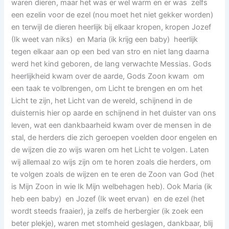
waren dieren, maar het was er wel warm en er was zelfs
een ezelin voor de ezel (nou moet het niet gekker worden)
en terwijl de dieren heerlijk bij elkaar kropen, kropen Jozef
(Ik weet van niks) en Maria (ik krijg een baby) heerlijk
tegen elkaar aan op een bed van stro en niet lang daarna
werd het kind geboren, de lang verwachte Messias. Gods
heerlijkheid kwam over de aarde, Gods Zoon kwam om
een taak te volbrengen, om Licht te brengen en om het
Licht te zijn, het Licht van de wereld, schijnend in de
duisternis hier op aarde en schijnend in het duister van ons
leven, wat een dankbaarheid kwam over de mensen in de
stal, de herders die zich geroepen voelden door engelen en
de wijzen die zo wijs waren om het Licht te volgen. Laten
wij allemaal zo wijs zijn om te horen zoals die herders, om
te volgen zoals de wijzen en te eren de Zoon van God (het
is Mijn Zoon in wie Ik Mijn welbehagen heb). Ook Maria (ik
heb een baby) en Jozef (Ik weet ervan) en de ezel (het
wordt steeds fraaier), ja zelfs de herbergier (ik zoek een
beter plekje), waren met stomheid geslagen, dankbaar, blij