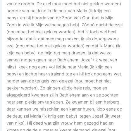
van de droom. De ezel (nou moet het niet gekker worden)
hoorde van het kind in de buik van Maria (ik krijg een
baby) en hij hoorde van de Zoon van God (het is Mijn
Zoon in wie Ik Mijn welbehagen heb). Zóóóó dacht de ezel
(nou moet het niet gekker worden) het is toch wel heel
bijzonder dat ik dat mee mag maken, ik als doodgewone
ezel (nou moet het niet gekker worden) en dat ik Maria (ik
krijg een baby) op mijn rug mag dragen, ja dat we zo
samen mogen gaan naar Bethlehem. Jozef (Ik weet van
niks) keek nog eens vol liefde naar Maria (ik krijg een
baby) en lachte haar stralend toe en hij trok nog eens wat
harder aan de teugels van de ezel (nou moet het niet
gekker worden). Zo gingen zij die hele reis, moe en
afgepeigerd kwamen zij in Bethlehem aan en ze zochten
naar een plekje om te slapen. Ze kwamen bij een herberg ,
daar kunnen we misschien een kamer huren, klop eens op
de deur, zei Maria (ik krijg een baby) tegen Jozef (Ik weet
van niks). Hij deed wat zijn vrouw hem gezegd had en
klopte op de deur, maar er kwam niemand, de ezel (nou