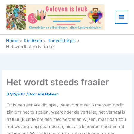
Ga
naar
de
inhoud
Home
Kinderen
Toneelstukjes
Het wordt steeds fraaier
Het wordt steeds fraaier
07/12/2011
/ Door
Alie Holman
Dit is een eenvoudig spel, waarvoor maar 8 mensen nodig
zijn om het te spelen, waaronder de verteller, het verhaal is
natuurlijk uit te breiden met herder en wijzen, maar dan zou
het wel erg lang gaan duren, niet alle kinderen houden het
zolang vol. We zetten voor dit spel een decorstuk neer