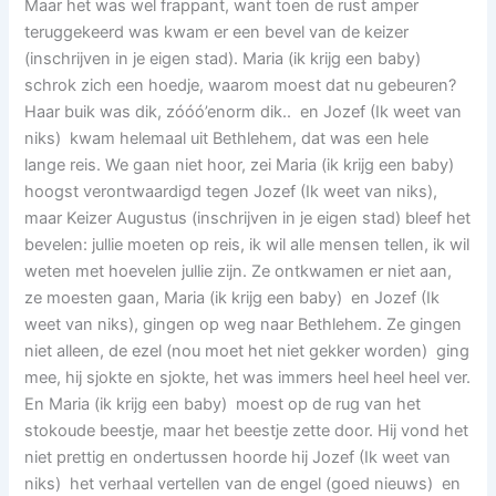
Maar het was wel frappant, want toen de rust amper
teruggekeerd was kwam er een bevel van de keizer
(inschrijven in je eigen stad). Maria (ik krijg een baby)
schrok zich een hoedje, waarom moest dat nu gebeuren?
Haar buik was dik, zóóó’enorm dik.. en Jozef (Ik weet van
niks) kwam helemaal uit Bethlehem, dat was een hele
lange reis. We gaan niet hoor, zei Maria (ik krijg een baby)
hoogst verontwaardigd tegen Jozef (Ik weet van niks),
maar Keizer Augustus (inschrijven in je eigen stad) bleef het
bevelen: jullie moeten op reis, ik wil alle mensen tellen, ik wil
weten met hoevelen jullie zijn. Ze ontkwamen er niet aan,
ze moesten gaan, Maria (ik krijg een baby) en Jozef (Ik
weet van niks), gingen op weg naar Bethlehem. Ze gingen
niet alleen, de ezel (nou moet het niet gekker worden) ging
mee, hij sjokte en sjokte, het was immers heel heel heel ver.
En Maria (ik krijg een baby) moest op de rug van het
stokoude beestje, maar het beestje zette door. Hij vond het
niet prettig en ondertussen hoorde hij Jozef (Ik weet van
niks) het verhaal vertellen van de engel (goed nieuws) en