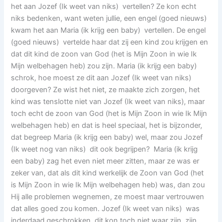
het aan Jozef (Ik weet van niks) vertellen? Ze kon echt
niks bedenken, want weten jullie, een engel (goed nieuws)
kwam het aan Maria (ik krijg een baby) vertellen. De engel
(goed nieuws) vertelde haar dat zij een kind zou krijgen en
dat dit kind de zoon van God (het is Mijn Zoon in wie Ik
Mijn welbehagen heb) zou zijn. Maria (ik krijg een baby)
schrok, hoe moest ze dit aan Jozef (Ik weet van niks)
doorgeven? Ze wist het niet, ze maakte zich zorgen, het
kind was tenslotte niet van Jozef (Ik weet van niks), maar
toch echt de zoon van God (het is Mijn Zoon in wie Ik Mijn
welbehagen heb) en dat is heel speciaal, het is bijzonder,
dat begreep Maria (ik krijg een baby) wel, maar zou Jozef
(Ik weet nog van niks) dit ook begrijpen? Maria (ik krijg
een baby) zag het even niet meer zitten, maar ze was er
zeker van, dat als dit kind werkelijk de Zoon van God (het
is Mijn Zoon in wie Ik Mijn welbehagen heb) was, dan zou
Hij alle problemen wegnemen, ze moest maar vertrouwen
dat alles goed zou komen. Jozef (Ik weet van niks) was
inderdaad geschrokken, dit kon toch niet waar zijn, zijn