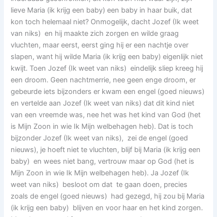
lieve Maria (ik krijg een baby) een baby in haar buik, dat
kon toch helemaal niet? Onmogelijk, dacht Jozef (Ik weet
van niks) en hij maakte zich zorgen en wilde graag
vluchten, maar eerst, eerst ging hij er een nachtje over
slapen, want hij wilde Maria (ik krijg een baby) eigenlijk niet
kwijt. Toen Jozef (Ik weet van niks) eindelijk sliep kreeg hij
een droom. Geen nachtmerrie, nee geen enge droom, er
gebeurde iets bijzonders er kwam een engel (goed nieuws)
en vertelde aan Jozef (Ik weet van niks) dat dit kind niet
van een vreemde was, nee het was het kind van God (het
is Mijn Zoon in wie Ik Mijn welbehagen heb). Dat is toch
bijzonder Jozef (Ik weet van niks), zei de engel (goed
nieuws), je hoeft niet te vluchten, blijf bij Maria (ik krijg een
baby) en wees niet bang, vertrouw maar op God (het is
Mijn Zoon in wie Ik Mijn welbehagen heb). Ja Jozef (Ik
weet van niks) besloot om dat te gaan doen, precies
zoals de engel (goed nieuws) had gezegd, hij zou bij Maria
(ik krijg een baby) blijven en voor haar en het kind zorgen.