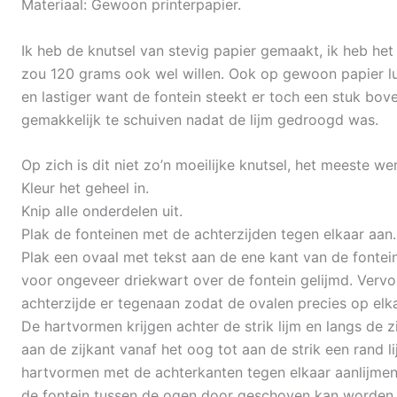
Materiaal: Gewoon printerpapier.
Ik heb de knutsel van stevig papier gemaakt, ik heb het
zou 120 grams ook wel willen. Ook op gewoon papier luk
en lastiger want de fontein steekt er toch een stuk bov
gemakkelijk te schuiven nadat de lijm gedroogd was.
Op zich is dit niet zo’n moeilijke knutsel, het meeste we
Kleur het geheel in.
Knip alle onderdelen uit.
Plak de fonteinen met de achterzijden tegen elkaar aan.
Plak een ovaal met tekst aan de ene kant van de fontei
voor ongeveer driekwart over de fontein gelijmd. Vervo
achterzijde er tegenaan zodat de ovalen precies op el
De hartvormen krijgen achter de strik lijm en langs de zi
aan de zijkant vanaf het oog tot aan de strik een rand l
hartvormen met de achterkanten tegen elkaar aanlijmen.
de fontein tussen de ogen door geschoven kan worden.