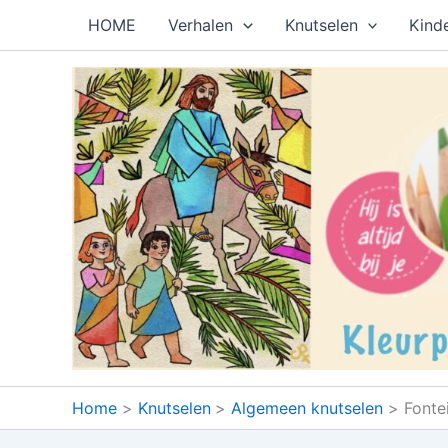
Ga
HOME
Verhalen
Knutselen
Kind
naar
de
inhoud
Home
Knutselen
Algemeen knutselen
Fontei