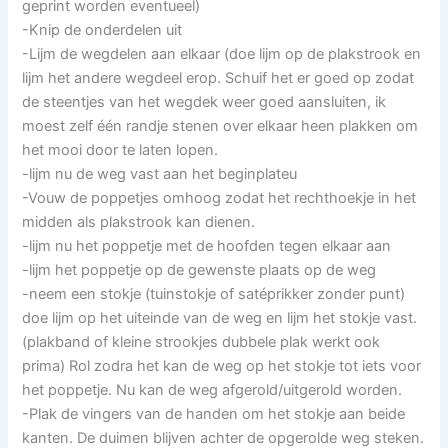
geprint worden eventueel)
-Knip de onderdelen uit
-Lijm de wegdelen aan elkaar (doe lijm op de plakstrook en
lijm het andere wegdeel erop. Schuif het er goed op zodat
de steentjes van het wegdek weer goed aansluiten, ik
moest zelf één randje stenen over elkaar heen plakken om
het mooi door te laten lopen.
-lijm nu de weg vast aan het beginplateu
-Vouw de poppetjes omhoog zodat het rechthoekje in het
midden als plakstrook kan dienen.
-lijm nu het poppetje met de hoofden tegen elkaar aan
-lijm het poppetje op de gewenste plaats op de weg
-neem een stokje (tuinstokje of satéprikker zonder punt)
doe lijm op het uiteinde van de weg en lijm het stokje vast.
(plakband of kleine strookjes dubbele plak werkt ook
prima) Rol zodra het kan de weg op het stokje tot iets voor
het poppetje. Nu kan de weg afgerold/uitgerold worden.
-Plak de vingers van de handen om het stokje aan beide
kanten. De duimen blijven achter de opgerolde weg steken.