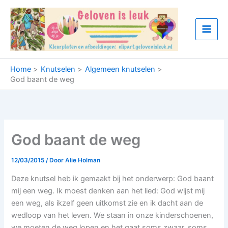
Ga
naar
de
inhoud
Home
Knutselen
Algemeen knutselen
God baant de weg
God baant de weg
12/03/2015
/ Door
Alie Holman
Deze knutsel heb ik gemaakt bij het onderwerp: God baant
mij een weg. Ik moest denken aan het lied: God wijst mij
een weg, als ikzelf geen uitkomst zie en ik dacht aan de
wedloop van het leven. We staan in onze kinderschoenen,
we moeten de weg lopen en het gaat soms zwaar, soms