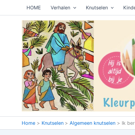
Ga
HOME
Verhalen
Knutselen
Kind
naar
de
inhoud
Home
Knutselen
Algemeen knutselen
Ik be