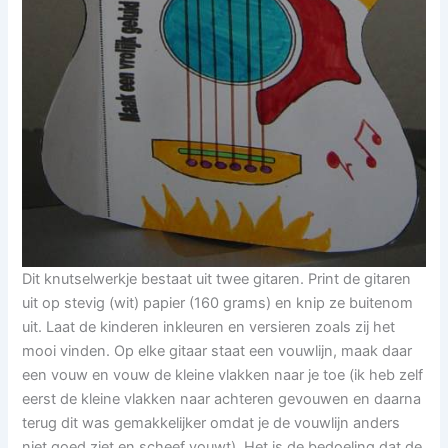
Dit knutselwerkje bestaat uit twee gitaren. Print de gitaren
uit op stevig (wit) papier (160 grams) en knip ze buitenom
uit. Laat de kinderen inkleuren en versieren zoals zij het
mooi vinden. Op elke gitaar staat een vouwlijn, maak daar
een vouw en vouw de kleine vlakken naar je toe (ik heb zelf
eerst de kleine vlakken naar achteren gevouwen en daarna
terug dit was gemakkelijker omdat je de vouwlijn anders
niet goed ziet en scheef vouwt). Het is de bedoeling dat de