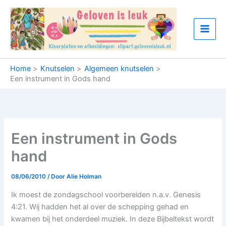
Ga
naar
de
inhoud
Home
Knutselen
Algemeen knutselen
Een instrument in Gods hand
Een instrument in Gods
hand
08/06/2010
/ Door
Alie Holman
Ik moest de zondagschool voorbereiden n.a.v. Genesis
4:21. Wij hadden het al over de schepping gehad en
kwamen bij het onderdeel muziek. In deze Bijbeltekst wordt