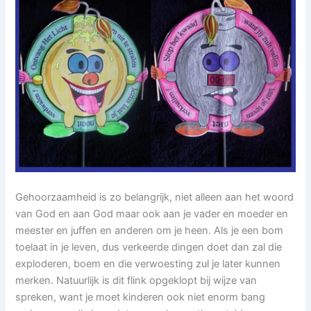
Gehoorzaamheid is zo belangrijk, niet alleen aan het woord
van God en aan God maar ook aan je vader en moeder en
meester en juffen en anderen om je heen. Als je een bom
toelaat in je leven, dus verkeerde dingen doet dan zal die
exploderen, boem en die verwoesting zul je later kunnen
merken. Natuurlijk is dit flink opgeklopt bij wijze van
spreken, want je moet kinderen ook niet enorm bang