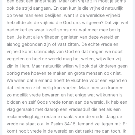
ben best een angsthaas. Maar om vrij te zijn moet je soms
ook de strijd aangaan. En dan kun je die vrijheid natuurlijk
op twee manieren bekijken, want is de wereldse vrijheid
hetzelfde als de vrijheid die God ons wil geven? Dat zijn wel
nadenkertjes waar ikzelf soms ook wat meer mee bezig
ben. Je kunt alle vrijheden genieten van deze wereld en
alsnog gebonden zijn of vast zitten. De echte vrede en
vrijheid komt uiteindelijk van God en dat mogen we nooit
vergeten en heel de wereld mag het weten, wij willen vrij
zijn in Hem. Maar natuurlijk willen wij ook dat kinderen geen
oorlog mee hoeven te maken en grote mensen ook niet.
We willen dat niemand hoeft te vluchten voor een vijand en
dat iedereen zich veilig kan voelen. Maar mensen kunnen
zo moeilijk vrede bewaren en het enige wat wij kunnen is
bidden en zelf Gods vrede tonen aan de wereld. Ik heb een
vlag gemaakt met daarop een vredesduif die net als een
reclamevliegtuigje reclame maakt voor de vrede. Jaag de
vrede na staat o.a. in Psalm 34:15. Iemand zei tegen mij: Er
komt nooit vrede in de wereld en dat raakt me dan toch. Ik