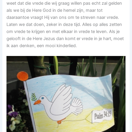
weet dat die vrede die wij graag willen pas echt zal gelden
als we bij de Here God in de hemel zijn, maar tot
daaraantoe vraagt Hij van ons om te streven naar vrede.
Laten we dat doen, zeker in deze tijd. Alles op alles zetten
om vrede te krijgen en met elkaar in vrede te leven. Als je
gelooft in de Here Jezus dan komt er vrede in je hart, moet
ik aan denken, een mooi kinderlied.