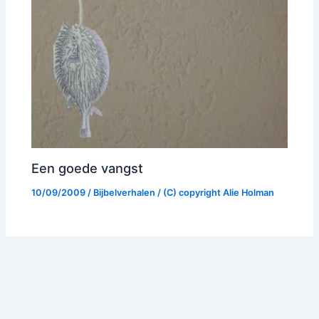
Een goede vangst
10/09/2009
/
Bijbelverhalen
/ (C) copyright
Alie Holman