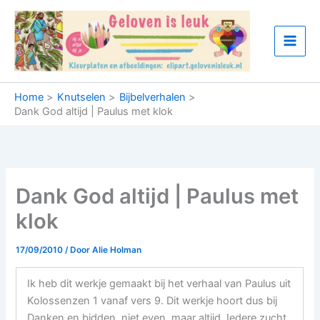
Ga
naar
de
inhoud
Home
Knutselen
Bijbelverhalen
Dank God altijd | Paulus met klok
Dank God altijd | Paulus met
klok
17/09/2010
/ Door
Alie Holman
Ik heb dit werkje gemaakt bij het verhaal van Paulus uit
Kolossenzen 1 vanaf vers 9. Dit werkje hoort dus bij
Danken en bidden, niet even, maar altijd. Iedere zucht