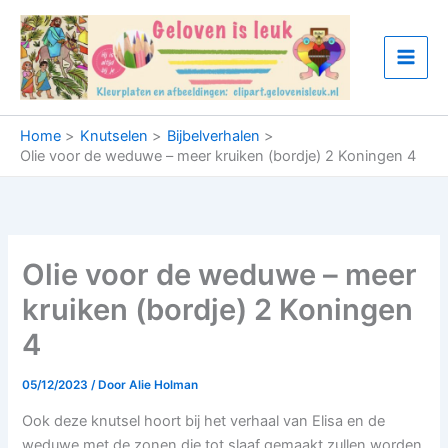
Ga
naar
de
inhoud
Home
Knutselen
Bijbelverhalen
Olie voor de weduwe – meer kruiken (bordje) 2 Koningen 4
Olie voor de weduwe – meer
kruiken (bordje) 2 Koningen
4
05/12/2023
/ Door
Alie Holman
Ook deze knutsel hoort bij het verhaal van Elisa en de
weduwe met de zonen die tot slaaf gemaakt zullen worden