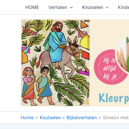
Ga
HOME
Verhalen
Knutselen
Kind
naar
de
inhoud
Home
Knutselen
Bijbelverhalen
Simeon met 