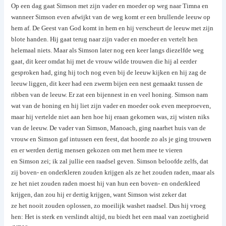
Op een dag gaat Simson met zijn vader en moeder op weg naar Timna en
wanneer Simson even afwijkt van de weg komt er een brullende leeuw op
hem af. De Geest van God komt in hem en hij verscheurt de leeuw met zijn
blote handen. Hij gaat terug naar zijn vader en moeder en vertelt hen
helemaal niets. Maar als Simson later nog een keer langs diezelfde weg
gaat, dit keer omdat hij met de vrouw wilde trouwen die hij al eerder
gesproken had, ging hij toch nog even bij de leeuw kijken en hij zag de
leeuw liggen, dit keer had een zwerm bijen een nest gemaakt tussen de
ribben van de leeuw. Er zat een bijennest in en veel honing. Simson nam
wat van de honing en hij liet zijn vader en moeder ook even meeproeven,
maar hij vertelde niet aan hen hoe hij eraan gekomen was, zij wisten niks
van de leeuw. De vader van Simson, Manoach, ging naarhet huis van de
vrouw en Simson gaf intussen een feest, dat hoorde zo als je ging trouwen
en er werden dertig mensen gekozen om met hem mee te vieren
en Simson zei; ik zal jullie een raadsel geven. Simson beloofde zelfs, dat
zij boven- en onderkleren zouden krijgen als ze het zouden raden, maar als
ze het niet zouden raden moest hij van hun een boven- en onderkleed
krijgen, dan zou hij er dertig krijgen, want Simson wist zeker dat
ze het nooit zouden oplossen, zo moeilijk washet raadsel. Dus hij vroeg
hen: Het is sterk en verslindt altijd, nu biedt het een maal van zoetigheid