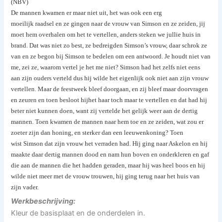
(NBV)
De mannen kwamen er maar niet uit, het was ook een erg
moeilijk raadsel en ze gingen naar de vrouw van Simson en ze zeiden, jij
moet hem overhalen om het te vertellen, anders steken we jullie huis in
brand. Dat was niet zo best, ze bedreigden Simson’s vrouw, daar schrok ze
van en ze begon bij Simson te bedelen om een antwoord. Je houdt niet van
me, zei ze, waarom vertel je het me niet? Simson had het zelfs niet eens
aan zijn ouders verteld dus hij wilde het eigenlijk ook niet aan zijn vrouw
vertellen. Maar de feestweek bleef doorgaan, en zij bleef maar doorvragen
en zeuren en toen besloot hijhet haar toch maar te vertellen en dat had hij
beter niet kunnen doen, want zij vertelde het gelijk weer aan de dertig
mannen. Toen kwamen de mannen naar hem toe en ze zeiden, wat zou er
zoeter zijn dan honing, en sterker dan een leeuwenkoning? Toen
wist Simson dat zijn vrouw het verraden had. Hij ging naar Askelon en hij
maakte daar dertig mannen dood en nam hun boven en onderkleren en gaf
die aan de mannen die het hadden geraden, maar hij was heel boos en hij
wilde niet meer met de vrouw trouwen, hij ging terug naar het huis van
zijn vader.
Werkbeschrijving:
Kleur de basisplaat en de onderdelen in.