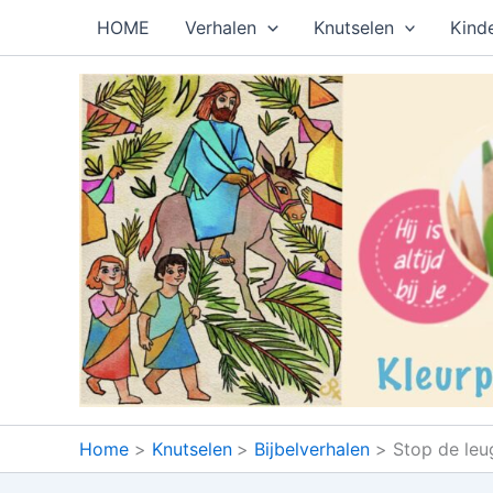
Ga
HOME
Verhalen
Knutselen
Kind
naar
de
inhoud
Home
Knutselen
Bijbelverhalen
Stop de leu