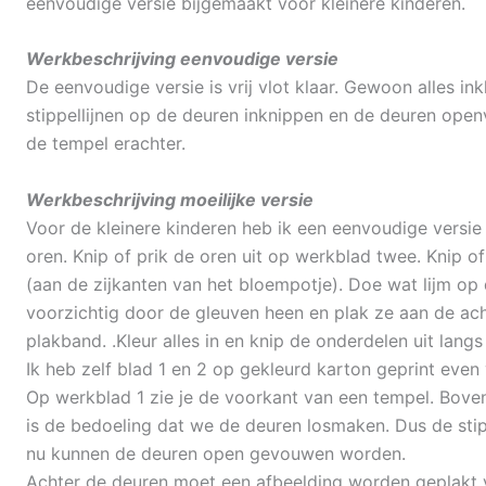
eenvoudige versie bijgemaakt voor kleinere kinderen.
Werkbeschrijving eenvoudige versie
De eenvoudige versie is vrij vlot klaar. Gewoon alles in
stippellijnen op de deuren inknippen en de deuren open
de tempel erachter.
Werkbeschrijving moeilijke versie
Voor de kleinere kinderen heb ik een eenvoudige versie
oren. Knip of prik de oren uit op werkblad twee. Knip of
(aan de zijkanten van het bloempotje). Doe wat lijm op 
voorzichtig door de gleuven heen en plak ze aan de ac
plakband. .
Kleur alles in en knip de onderdelen uit langs 
Ik heb zelf blad 1 en 2 op gekleurd karton geprint even 
Op werkblad 1 zie je de voorkant van een tempel. Bove
is de bedoeling dat we de deuren losmaken. Dus de stip
nu kunnen de deuren open gevouwen worden.
Achter de deuren moet een afbeelding worden geplakt v