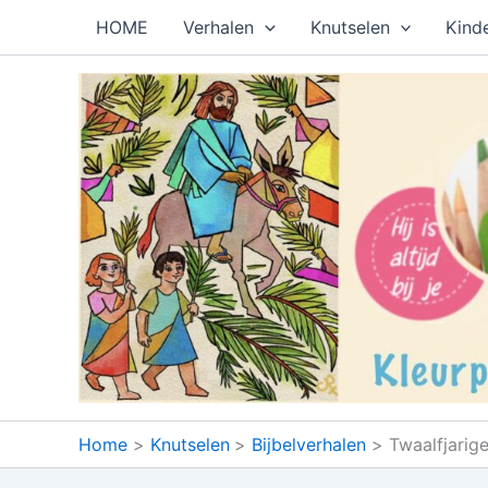
Ga
HOME
Verhalen
Knutselen
Kind
naar
de
inhoud
Home
Knutselen
Bijbelverhalen
Twaalfjarig