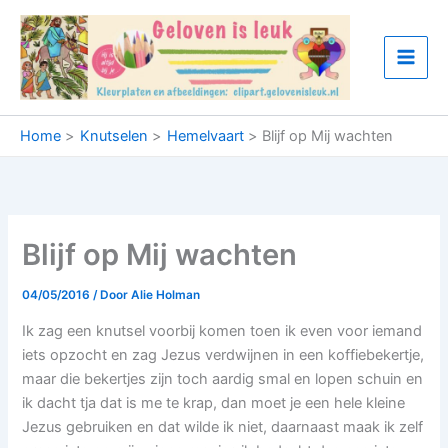
Ga
naar
de
inhoud
Home
Knutselen
Hemelvaart
Blijf op Mij wachten
Blijf op Mij wachten
04/05/2016
/ Door
Alie Holman
Ik zag een knutsel voorbij komen toen ik even voor iemand
iets opzocht en zag Jezus verdwijnen in een koffiebekertje,
maar die bekertjes zijn toch aardig smal en lopen schuin en
ik dacht tja dat is me te krap, dan moet je een hele kleine
Jezus gebruiken en dat wilde ik niet, daarnaast maak ik zelf