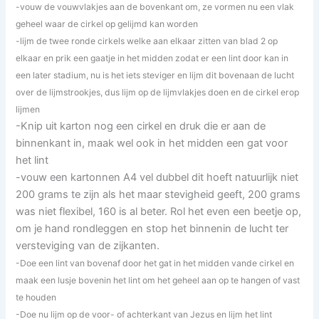
-vouw de vouwvlakjes aan de bovenkant om, ze vormen nu een vlak
geheel waar de cirkel op gelijmd kan worden
-lijm de twee ronde cirkels welke aan elkaar zitten van blad 2 op
elkaar en prik een gaatje in het midden zodat er een lint door kan in
een later stadium, nu is het iets steviger en lijm dit bovenaan de lucht
over de lijmstrookjes, dus lijm op de lijmvlakjes doen en de cirkel erop
lijmen
-Knip uit karton nog een cirkel en druk die er aan de
binnenkant in, maak wel ook in het midden een gat voor
het lint
-vouw een kartonnen A4 vel dubbel dit hoeft natuurlijk niet
200 grams te zijn als het maar stevigheid geeft, 200 grams
was niet flexibel, 160 is al beter. Rol het even een beetje op,
om je hand rondleggen en stop het binnenin de lucht ter
versteviging van de zijkanten.
-Doe een lint van bovenaf door het gat in het midden vande cirkel en
maak een lusje bovenin het lint om het geheel aan op te hangen of vast
te houden
-Doe nu lijm op de voor- of achterkant van Jezus en lijm het lint