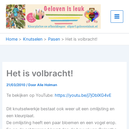
Ga
naar
de
inhoud
Home
Knutselen
Pasen
Het is volbracht!
Het is volbracht!
21/03/2010
/ Door
Alie Holman
Te bekijken op YouTube:
https://youtu.be/j7jOblXG4vE
Dit knutselwerkje bestaat ook weer uit een omlijsting en
een kleurplaat.
De omlijsting heeft een paar bloemen en een vogel erop.