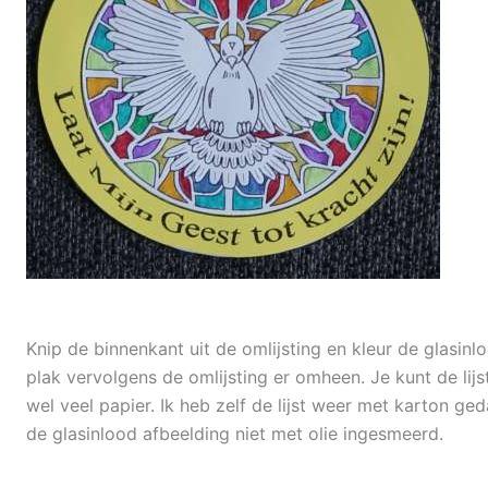
Knip de binnenkant uit de omlijsting en kleur de glasinlo
plak vervolgens de omlijsting er omheen. Je kunt de lij
wel veel papier. Ik heb zelf de lijst weer met karton ge
de glasinlood afbeelding niet met olie ingesmeerd.