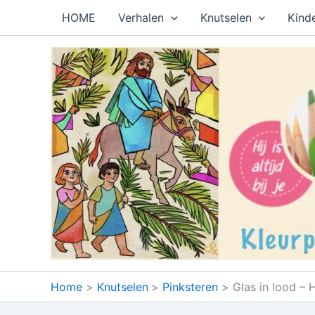
Ga
HOME
Verhalen
Knutselen
Kind
naar
de
inhoud
Home
Knutselen
Pinksteren
Glas in lood – 