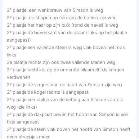
e
2
plaatje een wenkbrauw van Simson is weg
e
2
plaatje de stippen op één van de boeien zijn weg
e
2
plaatje het haar op zijn buik (rond de navel) is weg
e
2
plaatje de bovenkant van de pilaar (links op het plaatje
aangepast)
e
2
plaatje een vallende steen is weg vlak boven het rook
links
2e plaatje rechts zijn ook twee vallende stenen weg
e
2
plaatje rechts is op de onderste pilaarhelft de kringen
verdwenen
e
2
plaatje de vingers van de hand van Simson zijn weg
e
2
plaatje de kogel rechts is aangepast
e
2
plaatje een stukje van de ketting aan Simsons arm is
weg (zie links)
e
2
plaatje de dakplaat boven het hoofd van Simson is een
tikje aangepast
e
2
plaatje de steen vlak boven het hoofd van Simson heeft
geen streepjes meer