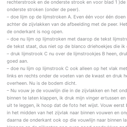
rechterstrook en de onderste strook en voor blad 1 )de pe
onderste stroken (onder de peer).
– doe lijm op de lijmstroken A. Even één voor één doen 
achter de zijvlakken van de afbeelding met de peer. Het
de onderkant is nog open.
– doe nu lijm op lijmstroken met daarop de tekst lijmst
de tekst staat, dus niet op de blanco driehoekjes die ik
– druk lijmstrook C nu over de lijmstrookjes B heen, dr
goed aan.
– doe nu lijm op lijmstrook C ook alleen op het vlak met
links en rechts onder de voeten van de kwast en druk h
overheen. Nu is de bodem dicht.
– Nu vouw je de vouwlijn die in de zijvlakken en het o
binnen te laten klappen, ik druk mijn vinger ertussen en 
uit te leggen, ik hoop dat de foto het wijst. Vouw eerst
in het midden van het zijvlak naar binnen vouwen en on
daarna de onderkant ook op die vouwlijn naar binnen l