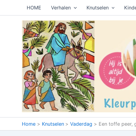
Ga
HOME
Verhalen
Knutselen
Kind
naar
de
inhoud
Home
Knutselen
Vaderdag
Een toffe peer,