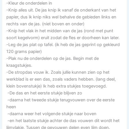
-Kleur de onderdelen in
-Knip alles uit. De jas knip ik vanaf de onderkant van het
papier, dus ik knip niks wel behalve de gebieden links en
rechts van de jas. (niet boven en onder)
-Knip het vlak in het midden van de jas (rond met punt
soort kegelvorm) eruit zodat de fles er doorheen kan later.
-Leg de jas plat op tafel. (ik heb de jas geprint op gekleurd
120 grams papier)
-Plak nu de onderdelen op de jas. Begin met de
kraagstukjes.
-De stropdas vouw ik. Zoals jullie kunnen zien op het
werkblad is er een das, zoals vaders hebben. (lang deel,
klein bovenstukje) Ik heb extra stukjes toegevoegd.
-De das en het eerste stukje blijven zo
-daarna het tweede stukje terugvouwen over de eerste
heen
-daarna weer het volgende stukje naar boven
-en het laatste stukje achter de das vouwen dit wordt het
lijmvlakje. Tussen de gevouwen delen even lijm doen.