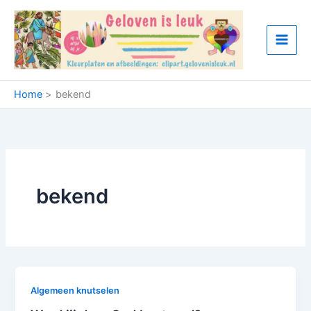
Ga
naar
de
inhoud
Home
bekend
bekend
Algemeen knutselen