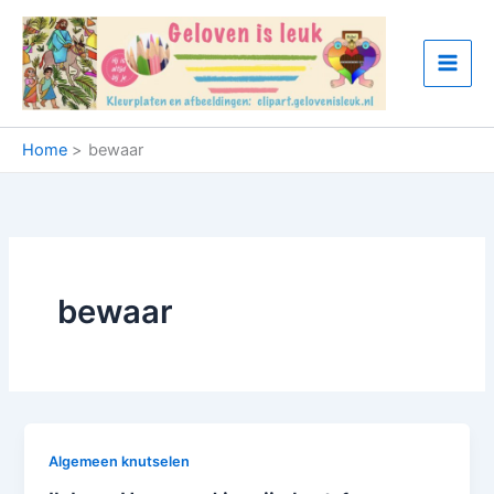
Ga
naar
de
inhoud
Home
bewaar
bewaar
Algemeen knutselen