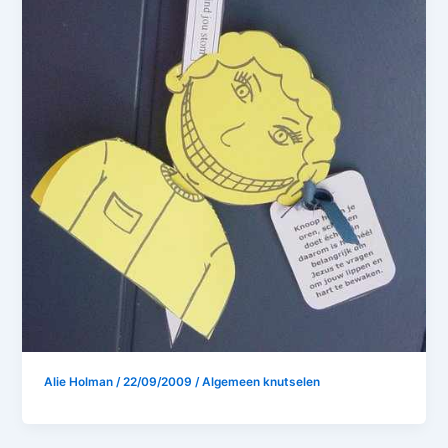
Alie Holman
/
22/09/2009
/
Algemeen knutselen