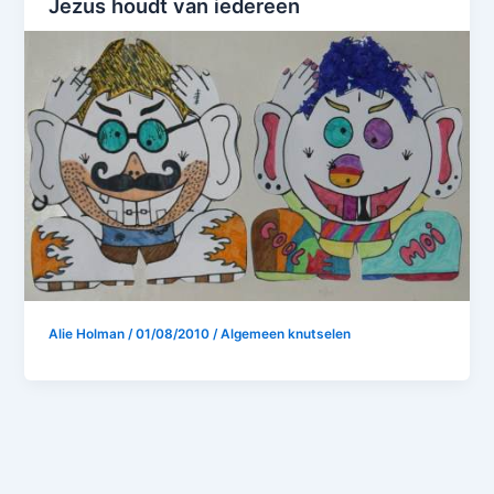
Jezus houdt van iedereen
Alie Holman
/
01/08/2010
/
Algemeen knutselen