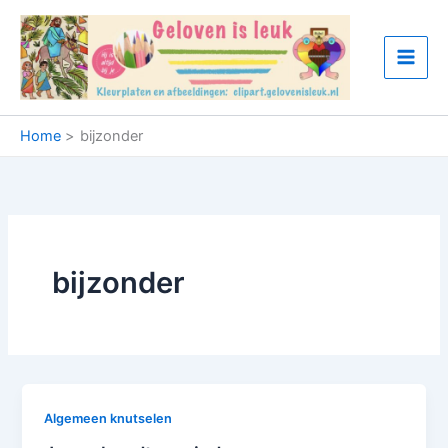
Ga
naar
de
inhoud
Home
bijzonder
bijzonder
Algemeen knutselen