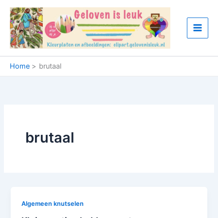
Ga
naar
de
inhoud
Home
brutaal
brutaal
Algemeen knutselen