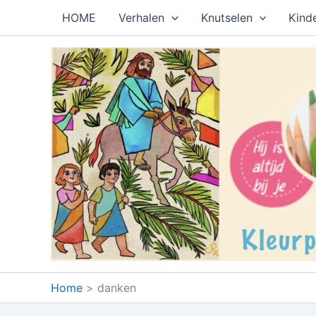
Ga
HOME
Verhalen
Knutselen
Kind
naar
de
inhoud
Home
danken