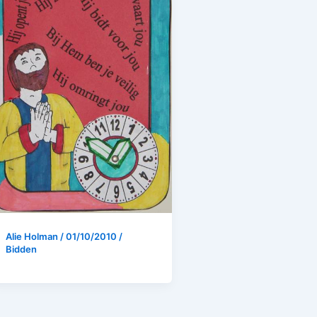
Alie Holman
/
01/10/2010
/
Bidden