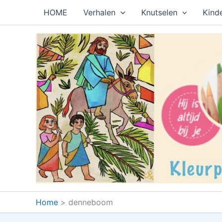
Ga
HOME
Verhalen
Knutselen
Kind
naar
de
inhoud
Home
denneboom