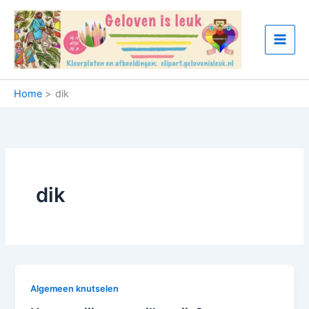
Ga
naar
de
inhoud
Home
dik
dik
Algemeen knutselen