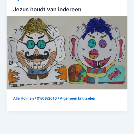
Jezus houdt van iedereen
Alie Holman
/
01/08/2010
/
Algemeen knutselen