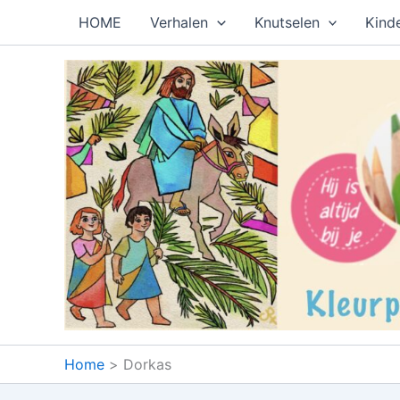
Ga
HOME
Verhalen
Knutselen
Kind
naar
de
inhoud
Home
Dorkas