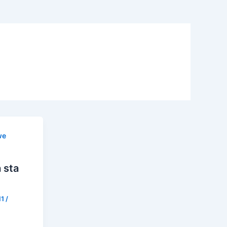
we
 sta
11
/