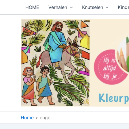
Ga
HOME
Verhalen
Knutselen
Kind
naar
de
inhoud
Home
engel