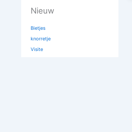
Nieuw
Bietjes
knorretje
Visite
Stropdas voor vader
Wat fijn dat je hier bent
Oudere berichten
Archieven