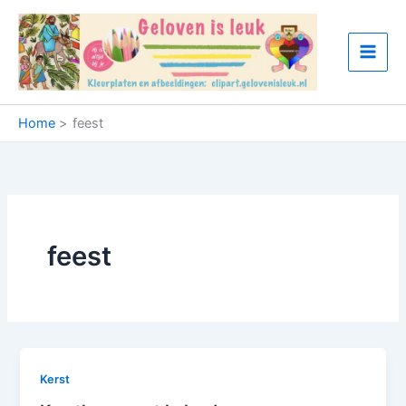
Ga
naar
de
inhoud
Home
feest
feest
Kerst