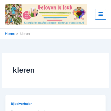
Ga
naar
de
inhoud
Home
kleren
kleren
Bijbelverhalen