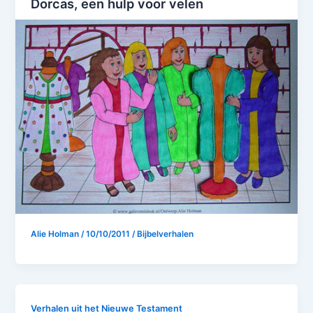
Dorcas, een hulp voor velen
Alie Holman
/
10/10/2011
/
Bijbelverhalen
Verhalen uit het Nieuwe Testament