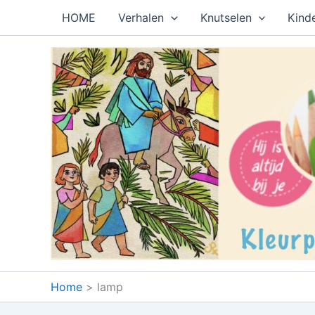
Ga
HOME
Verhalen
Knutselen
Kind
naar
de
inhoud
Home
lamp