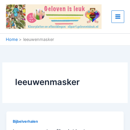
Ga
naar
de
inhoud
Home
leeuwenmasker
leeuwenmasker
Bijbelverhalen