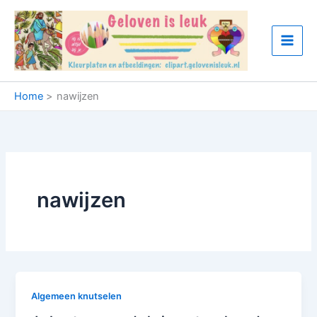
Ga
naar
de
inhoud
Home
nawijzen
nawijzen
Algemeen knutselen