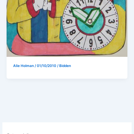
Alie Holman
/
01/10/2010
/
Bidden