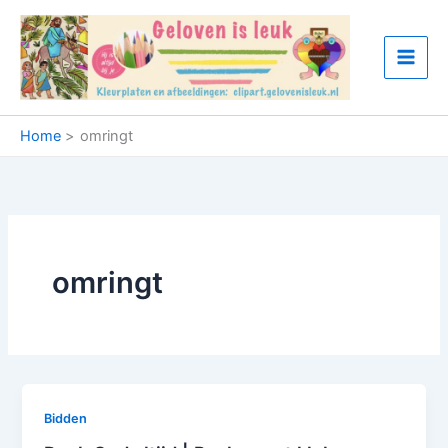
Ga
naar
de
inhoud
Home
omringt
omringt
Bidden