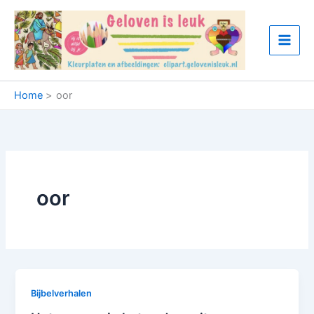
Ga
naar
de
inhoud
Home
oor
oor
Bijbelverhalen