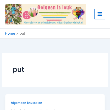
Ga
naar
de
inhoud
Home
put
put
Algemeen knutselen