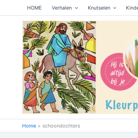
Ga
HOME
Verhalen
Knutselen
Kind
naar
de
inhoud
Home
schoondochters