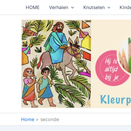
Ga
HOME
Verhalen
Knutselen
Kind
naar
de
inhoud
Home
seconde