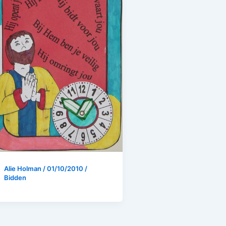
Alie Holman
/
01/10/2010
/
Bidden