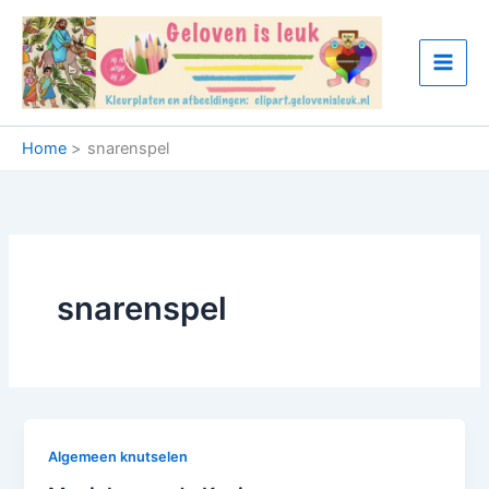
Ga
naar
de
inhoud
Home
snarenspel
snarenspel
Algemeen knutselen