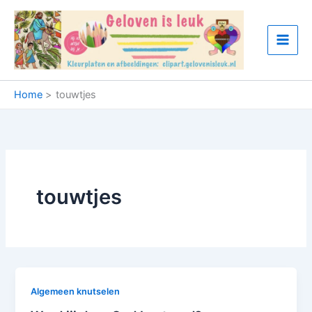
Ga
naar
de
inhoud
Home
touwtjes
touwtjes
Algemeen knutselen