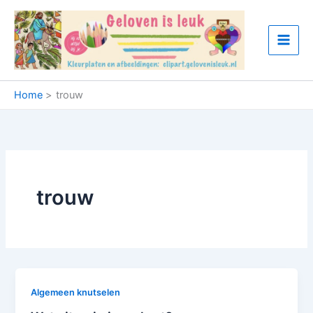
Ga
naar
de
inhoud
Home
trouw
trouw
Algemeen knutselen