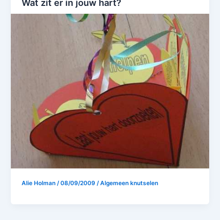
Wat zit er in jouw hart?
Alie Holman
/
08/09/2009
/
Algemeen knutselen