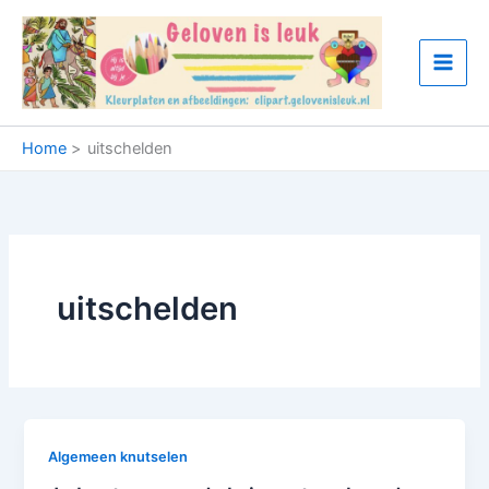
Ga
naar
de
inhoud
Home
uitschelden
uitschelden
Algemeen knutselen