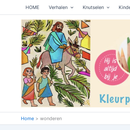
Ga
HOME
Verhalen
Knutselen
Kind
naar
de
inhoud
Home
wonderen