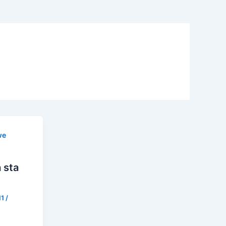
we
 sta
11
/