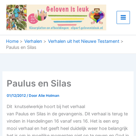
Ga
naar
de
inhoud
Home
Verhalen
Verhalen uit het Nieuwe Testament
Paulus en Silas
Paulus en Silas
01/12/2012
/ Door
Alie Holman
Dit knutselwerkje hoort bij het verhaal
van Paulus en Silas in de gevangenis. Dit verhaal is terug te
vinden in Handelingen 16 vanaf vers 16. Het is een erg
mooi verhaal en het geeft heel duidelijk weer hoe belangrijk
het is om in moeilijke momenten niet op te geven en God in