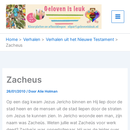
Ga
naar
de
inhoud
Home
Verhalen
Verhalen uit het Nieuwe Testament
Zacheus
Zacheus
26/01/2010
/ Door
Alie Holman
Op een dag kwam Jezus Jericho binnen en Hij liep door de
stad heen en de mensen uit de stad liepen door de straten
om Jezus te kunnen zien. In Jericho woonde een man, zijn
naam was Zacheüs. Weten jullie wat Zacheüs voor werk
deed? Zacheüs was oppertollenaar. Hij was de leider over