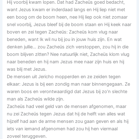
Hij voorbij kwam lopen. Dat had Zacheüs goed bedacht,
want Jezus kwam er inderdaad langs en Hij liep niet met
een boog om de boom heen, nee Hij liep ook niet zomaar
snel voorbij, Jezus bleef bij de boom staan en Hij keek naar
boven en zei tegen Zacheüs: Zacheüs kom vlug naar
beneden, want Ik wil nu bij jou in jouw huis zijn. En wat
denken jullie… zou Zacheüs zich verstoppen, zou hij in die
boom blijven zitten? Nee natuurlijk niet, Zacheüs klom vlug
naar beneden en hij nam Jezus mee naar zijn huis en hij
was blij met Jezus.
De mensen uit Jericho mopperden en ze zeiden tegen
elkaar: Jezus is bij een zondig man naar binnengegaan. Ze
waren boos en verontwaardigd dat Jezus bij zo’n slechte
man als Zacheüs wilde zijn.
Zacheüs had veel geld van de mensen afgenomen, maar
nu zei Zacheüs tegen Jezus dat hij de helft van alles wat
hijzelf had aan de arme mensen zou gaan geven en als hij
iets van iemand afgenomen had zou hij hen viermaal
zoveel teruggeven.